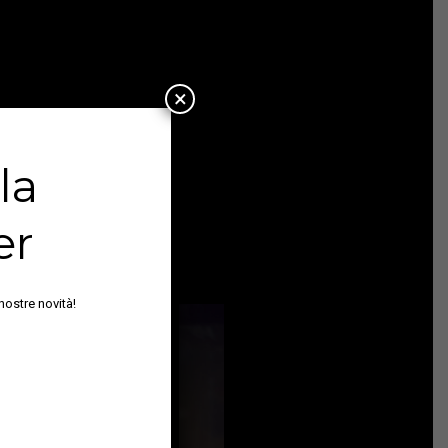
×
HI.
lla
er
nostre novità!