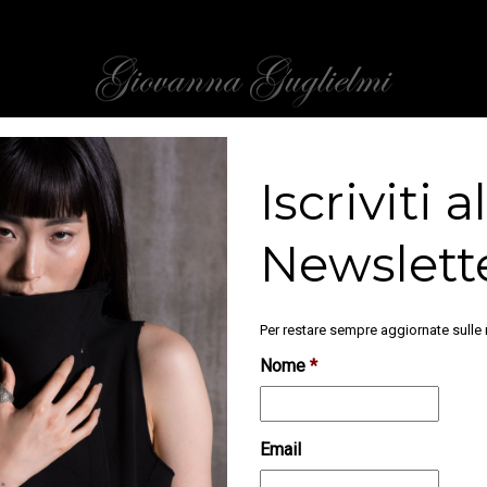
 pantalone, un abito…infilare nel trolley, schekerare e alternare in versione TADAS
Iscriviti a
Spirito di una donna interpretato da un marchio.
Ritratto di una donna “libera”.
Newslett
L’istante creativo.
Per restare sempre aggiornate sulle 
Nome
*
Email