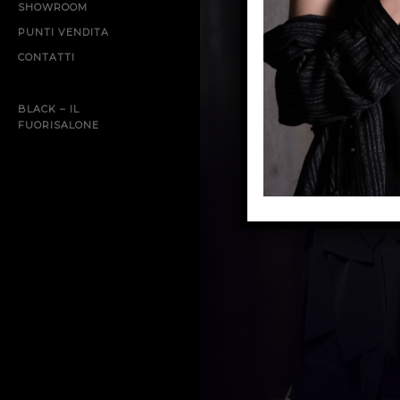
SHOWROOM
PUNTI VENDITA
CONTATTI
BLACK – IL
FUORISALONE