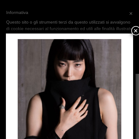
Informativa
×
Questo sito o gli strumenti terzi da questo utilizzati si avvalgono
di cookie necessari al funzionamento ed utili alle finalità illustrate
×
nella cookie policy. Se vuoi saperne di più o negare il consenso
a tutti o ad alcuni cookie, consulta la
cookie policy
.
Chiudendo questo banner, scorrendo questa pagina, cliccando
su un link o proseguendo la navigazione in altra maniera,
acconsenti all’uso dei cookie.
Un pantalone, un abito…infilare nel trolley, schekerare e alternare in
versione TADASHI.
Spirito di una donna interpretato da un marchio.
Ritratto di una donna “libera”.
L’istante creativo.